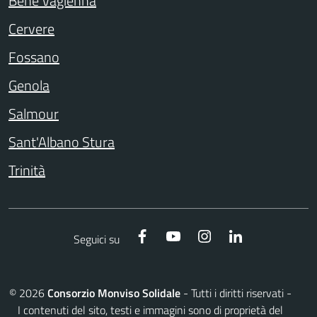
Bene Vagienna
Cervere
Fossano
Genola
Salmour
Sant'Albano Stura
Trinità
Facebook
YouTube
Instagram
LinkedIn
Seguici su
©
2026
Consorzio Monviso Solidale
- Tutti i diritti riservati -
I contenuti del sito, testi e immagini sono di proprietà del