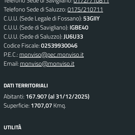
Telefono Sede di Savigliano:
0172/710811
Telefono Sede di Saluzzo:
0175/210711
C.U.U. (Sede Legale di Fossano):
53GIIY
C.U.U. (Sede di Savigliano):
IGBE40
C.U.U. (Sede di Saluzzo):
JU6U33
Codice Fiscale:
02539930046
P.E.C.:
monviso@pec.monviso.it
Email:
monviso@monviso.it
DATI TERRITORIALI
Abitanti:
167.907 (al 31/12/2025)
Superficie:
1707,07
Kmq.
UTILITÀ