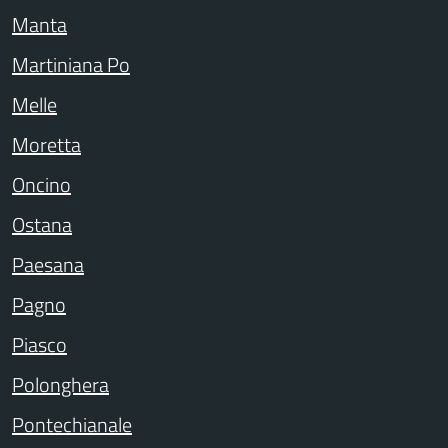
Manta
Martiniana Po
Melle
Moretta
Oncino
Ostana
Paesana
Pagno
Piasco
Polonghera
Pontechianale