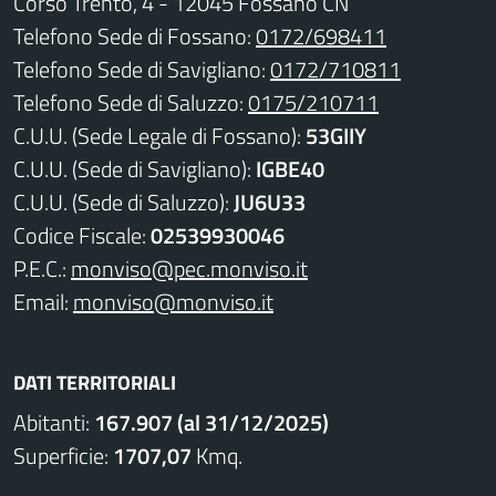
Corso Trento, 4 - 12045 Fossano CN
Telefono Sede di Fossano:
0172/698411
Telefono Sede di Savigliano:
0172/710811
Telefono Sede di Saluzzo:
0175/210711
C.U.U. (Sede Legale di Fossano):
53GIIY
C.U.U. (Sede di Savigliano):
IGBE40
C.U.U. (Sede di Saluzzo):
JU6U33
Codice Fiscale:
02539930046
P.E.C.:
monviso@pec.monviso.it
Email:
monviso@monviso.it
DATI TERRITORIALI
Abitanti:
167.907 (al 31/12/2025)
Superficie:
1707,07
Kmq.