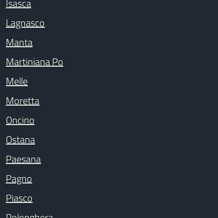
Isasca
Lagnasco
Manta
Martiniana Po
Melle
Moretta
Oncino
Ostana
Paesana
Pagno
Piasco
Polonghera