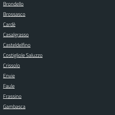
Brondello
Brossasco
Cardè
Casalgrasso
Casteldelfino
Costigliole Saluzzo
Crissolo
Envie
Faule
Frassino
Gambasca