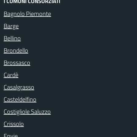
I COMUNI CONSORZIATI
Bagnolo Piemonte
Barge
Bellino
Brondello
Brossasco
Cardè
Casalgrasso
Casteldelfino
Costigliole Saluzzo
Crissolo
Envie