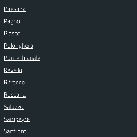
Paesana
Pagno
Piasco
Polonghera
Pontechianale
Revello
Rifreddo
Rossana
Saluzzo
Sampeyre
Sanfront